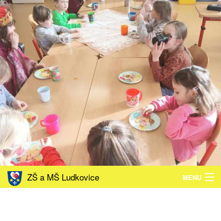
ZŠ a MŠ Ludkovice
MENU
ZŠ
MŠ