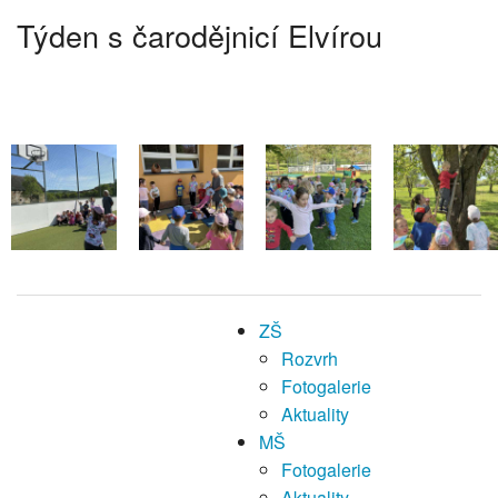
Týden s čarodějnicí Elvírou
ŠJ
Dokumenty
O nás
Kontakt
ZŠ
Rozvrh
Fotogalerie
Aktuality
MŠ
Fotogalerie
Aktuality