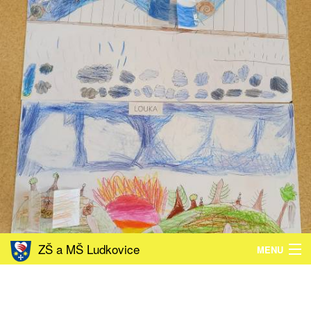
ZŠ a MŠ Ludkovice
MENU
ZŠ
MŠ