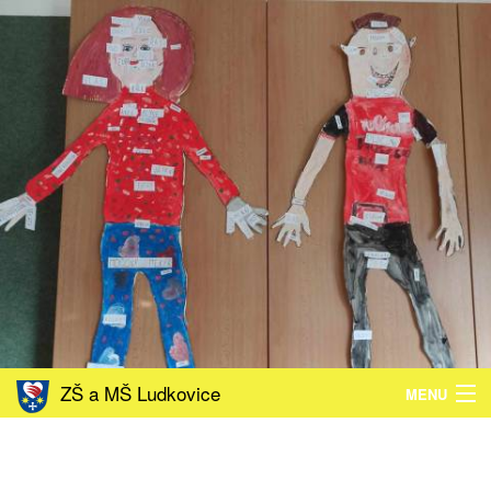
ZŠ a MŠ Ludkovice
MENU
ZŠ
MŠ