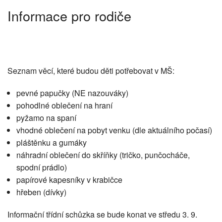
Informace pro rodiče
ŠJ
Dokumenty
O nás
Seznam věcí, které budou děti potřebovat v MŠ:
Kontakt
pevné papučky (NE nazouváky)
pohodlné oblečení na hraní
pyžamo na spaní
vhodné oblečení na pobyt venku (dle aktuálního počasí)
pláštěnku a gumáky
náhradní oblečení do skříňky (tričko, punčocháče,
spodní prádlo)
papírové kapesníky v krabičce
hřeben (dívky)
Informační třídní schůzka se bude konat ve středu 3. 9.